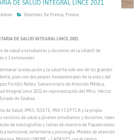
ARIA DE SALUD INTEGRAL LINCE 2021
Admin
Boletines De Prensa
,
Prensa
TARIA DE SALUD INTEGRAL LINCE 2021
ios de salud a estudiantes y docentes de la UAdeO de
es y 3 extensiones
Hermanar la educación y la salud ha sido uno de los grandes
ente, pues son dos pilares fundamentales de la vida y del
ópez Portillo Núñez, Subsecretario de Atención Médica,
lud Integral Lince 2021 en representación del Mtro. Héctor
Estado de Sinaloa.
ría de Salud, IMSS, ISSSTE, MIA Y CEPTCA y la propia
 servicios de salud a jóvenes estudiantes y docentes, tales
ización de mastografías y tomas de muestra de Papanicolaou
a nutricional, enfermería y psicología, Módulo de atención
e glucosa, Módulo UNEME – CAPASITS con el centro