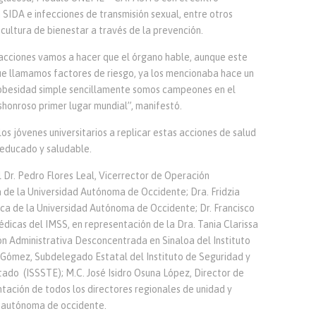
 SIDA e infecciones de transmisión sexual, entre otros
 cultura de bienestar a través de la prevención.
 acciones vamos a hacer que el órgano hable, aunque este
ue llamamos factores de riesgo, ya los mencionaba hace un
 obesidad simple sencillamente somos campeones en el
honroso primer lugar mundial”, manifestó.
os jóvenes universitarios a replicar estas acciones de salud
 educado y saludable.
 Dr. Pedro Flores Leal, Vicerrector de Operación
a de la Universidad Autónoma de Occidente; Dra. Fridzia
ca de la Universidad Autónoma de Occidente; Dr. Francisco
dicas del IMSS, en representación de la Dra. Tania Clarissa
n Administrativa Desconcentrada en Sinaloa del Instituto
a Gómez, Subdelegado Estatal del Instituto de Seguridad y
tado (ISSSTE); M.C. José Isidro Osuna López, Director de
ación de todos los directores regionales de unidad y
d autónoma de occidente.