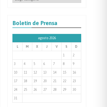
por
Categoría
de
Boletín de Prensa
Prensa
agosto 2026
L
M
X
J
V
S
D
1
2
3
4
5
6
7
8
9
10
11
12
13
14
15
16
17
18
19
20
21
22
23
24
25
26
27
28
29
30
31