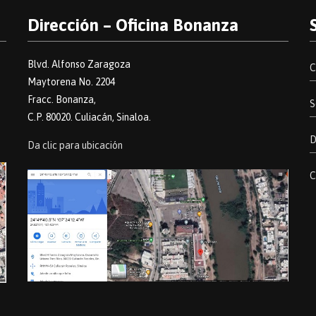
Dirección – Oficina Bonanza
Blvd. Alfonso Zaragoza
C
Maytorena No. 2204
Fracc. Bonanza,
S
C.P. 80020. Culiacán, Sinaloa.
D
Da clic para ubicación
C