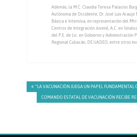
Además, la M.C. Claudia Teresa Palacios Burgo
Autónoma de Occidente; Dr. José Luis Araujo
Básica e Intensiva, en representación del Mt
Centros de Integración Juvenil, A.C. en Sinal
del P.E. de Lic. en Gobierno y Administración
Regional Culiacán, DE UADEO, entre otros inv
Navegación
de
“LA VACUNACIÓN JUEGA UN PAPEL FUNDAMENTAL C
entradas
COMANDO ESTATAL DE VACUNACIÓN RECIBE REMES