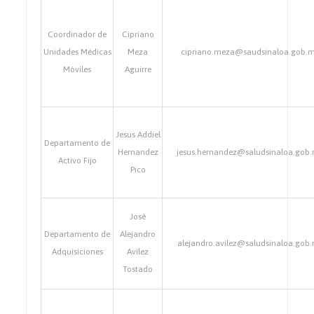
Coordinador de
Cipriano
Unidades Médicas
Meza
cipriano.meza@saudsinaloa.gob.
Móviles
Aguirre
Jesus Addiel
Departamento de
Hernandez
jesus.hernandez@saludsinaloa.gob
Activo Fijo
Pico
José
Departamento de
Alejandro
alejandro.avilez@saludsinaloa.gob
Adquisiciones
Avilez
Tostado