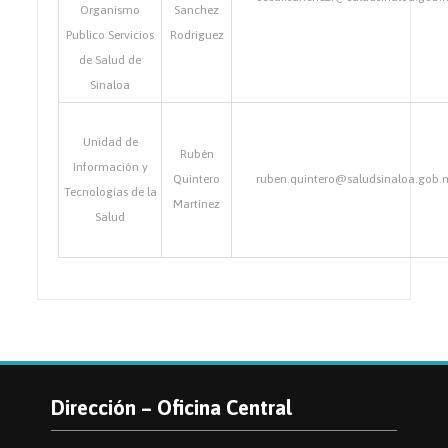
Organismo
Sanchez
Publico Servicios
Rodriguez
de Salud de
Sinaloa
Unidad de
Rubén
Información y
Quintero
ruben.quintero@saludsinaloa.gob.
Tecnologías de la
Martínez
Salud
Dirección – Oficina Central