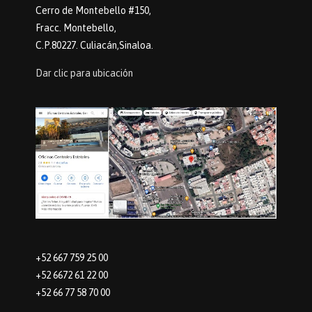
Cerro de Montebello #150,
Fracc. Montebello,
C.P.80227. Culiacán,Sinaloa.
Dar clic para ubicación
+52 667 759 25 00
+52 6672 61 22 00
+52 66 77 58 70 00