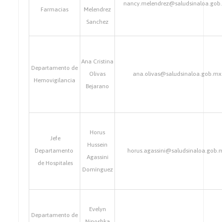
nancy.melendrez@saludsinaloa.gob
Farmacias
Melendrez
Sanchez
Ana Cristina
Departamento de
Olivas
ana.olivas@saludsinaloa.gob.mx
Hemovigilancia
Bejarano
Horus
Jefe
Hussein
Departamento
horus.agassini@saludsinaloa.gob.
Agassini
de Hospitales
Domínguez
Evelyn
Departamento de
Ninoshka