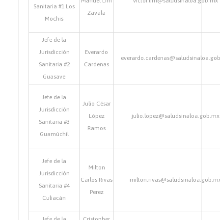
Manuel Lim
victor.lim@saludsinaloa.gob.mx
Sanitaria #1 Los
Zavala
Mochis
Jefe de la
Jurisdicción
Everardo
everardo.cardenas@saludsinaloa.go
Sanitaria #2
Cardenas
Guasave
Jefe de la
Julio César
Jurisdicción
López
julio.lopez@saludsinaloa.gob.mx
Sanitaria #3
Ramos
Guamúchil
Jefe de la
Milton
Jurisdicción
Carlos Rivas
milton.rivas@saludsinaloa.gob.m
Sanitaria #4
Perez
Culiacán
Jefe de la
Cristopher