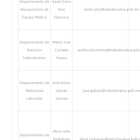
Departamento de
Karla Osiris
Recuperación de
Soto
karla.soto@saludsinaloa.gob.mx
Equipo Médico
Espinoza
Departamento de
Maria José
Recursos
Corrales
auditorias.interna@saludsinaloa.go
Federalizados
Osuna
Departamento de
José Arturo
Relaciones
Galván
jose.galvan@saludsinaloa.gob.m
Laborales
Gomez
Alma Julia
Departamento de
Rodriguez
alma.rodriguez@saludsinaloa.gob