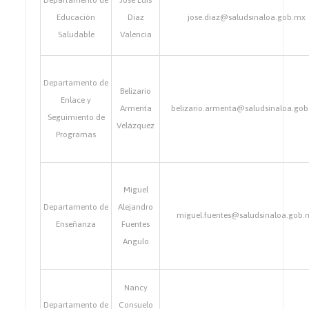
Departamento de
Jose Luis
Educación
Diaz
jose.diaz@saludsinaloa.gob.mx
Saludable
Valencia
Departamento de
Belizario
Enlace y
Armenta
belizario.armenta@saludsinaloa.go
Seguimiento de
Velázquez
Programas
Miguel
Departamento de
Alejandro
miguel.fuentes@saludsinaloa.gob.
Enseñanza
Fuentes
Angulo
Nancy
Departamento de
Consuelo