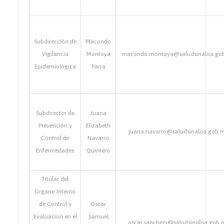
Subdirección de
Macondo
Vigilancia
Montoya
macondo.montoya@saludsinaloa.go
Epidemiológica
Parra
Subdirector de
Juana
Prevención y
Elizabeth
juana.navarro@saludsinaloa.gob.
Control de
Navarro
Enfermedades
Quintero
Titular del
Organo Interno
de Control y
Oscar
Evaluacion en el
Samuel
oscar.sanchezr@saludsinaloa.gob.