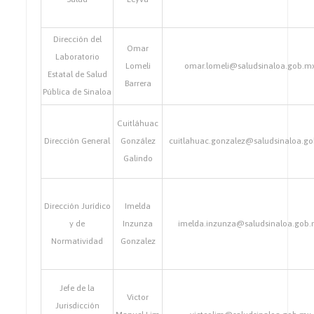
Dirección del
Omar
Laboratorio
Lomeli
omar.lomeli@saludsinaloa.gob.m
Estatal de Salud
Barrera
Pública de Sinaloa
Cuitláhuac
Dirección General
González
cuitlahuac.gonzalez@saludsinaloa.g
Galindo
Dirección Jurídico
Imelda
y de
Inzunza
imelda.inzunza@saludsinaloa.gob
Normatividad
Gonzalez
Jefe de la
Victor
Jurisdicción