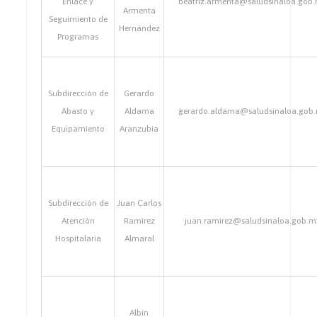
Enlace y
beatriz.armenta@saludsinaloa.gob
Armenta
Seguimiento de
Hernández
Programas
Subdirección de
Gerardo
Abasto y
Aldama
gerardo.aldama@saludsinaloa.gob
Equipamiento
Aranzubia
Subdirección de
Juan Carlos
Atención
Ramirez
juan.ramirez@saludsinaloa.gob.m
Hospitalaria
Almaral
Albín