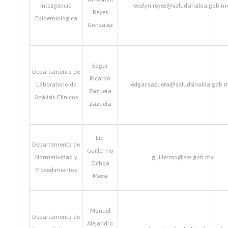
Inteligencia
evelyn.reyes@saludsinaloa.gob.m
Reyes
Epidemiológica
Gonzalez
Edgar
Departamento de
Ricardo
Laboratorio de
edgar.zazueta@saludsinaloa.gob.
Zazueta
Análisis Clínicos
Zazueta
Lic.
Departamento de
Guillermo
Normatividad y
guillermo@sss.gob.mx
Ochoa
Procedimientos
Meza
Manuel
Departamento de
Alejandro