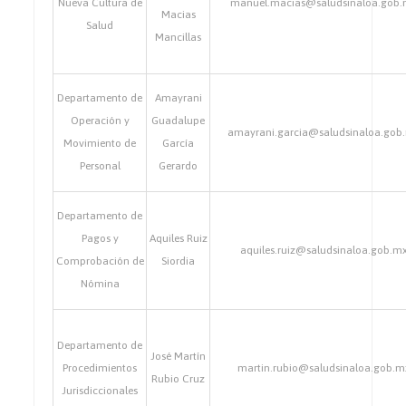
Nueva Cultura de
manuel.macias@saludsinaloa.gob
Macias
Salud
Mancillas
Departamento de
Amayrani
Operación y
Guadalupe
amayrani.garcia@saludsinaloa.gob
Movimiento de
García
Personal
Gerardo
Departamento de
Pagos y
Aquiles Ruiz
aquiles.ruiz@saludsinaloa.gob.m
Comprobación de
Siordia
Nómina
Departamento de
José Martín
Procedimientos
martin.rubio@saludsinaloa.gob.m
Rubio Cruz
Jurisdiccionales