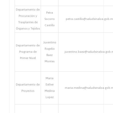
Departamento de
Petra
Procuración y
Socorro
petra.castillo@saludsinaloa.gob.
Trasplantes de
Castillo
Órganos y Tejidos
Juventino
Departamento de
Rogelio
Programa de
juventino.baez@saludsinaloa.gob.
Baez
Primer Nivel
Montes
Maria
Departamento de
Esther
maria.medina@saludsinaloa.gob.
Proyectos
Medina
Lopez