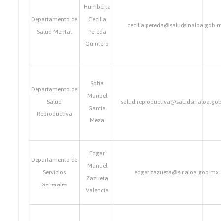
Humberta
Departamento de
Cecilia
cecilia.pereda@saludsinaloa.gob.
Salud Mental
Pereda
Quintero
Sofia
Departamento de
Maribel
Salud
salud.reproductiva@saludsinaloa.go
García
Reproductiva
Meza
Edgar
Departamento de
Manuel
Servicios
edgar.zazueta@sinaloa.gob.mx
Zazueta
Generales
Valencia