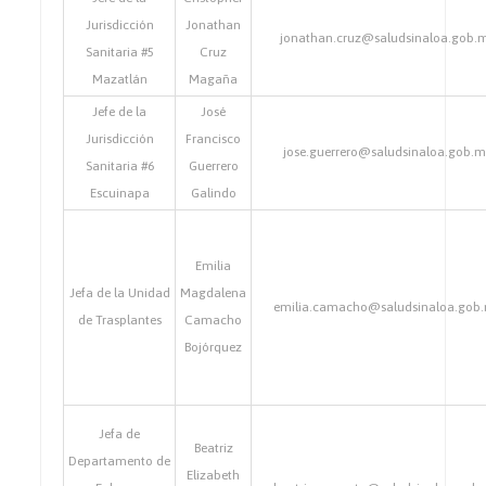
Jurisdicción
Jonathan
jonathan.cruz@saludsinaloa.gob.
Sanitaria #5
Cruz
Mazatlán
Magaña
Jefe de la
José
Jurisdicción
Francisco
jose.guerrero@saludsinaloa.gob.
Sanitaria #6
Guerrero
Escuinapa
Galindo
Emilia
Jefa de la Unidad
Magdalena
emilia.camacho@saludsinaloa.gob
de Trasplantes
Camacho
Bojórquez
Jefa de
Beatriz
Departamento de
Elizabeth