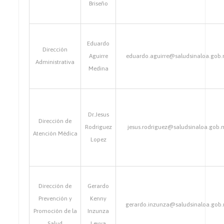
Briseño
Eduardo
Dirección
Aguirre
eduardo.aguirre@saludsinaloa.gob
Administrativa
Medina
Dr.Jesus
Dirección de
Rodriguez
jesus.rodriguez@saludsinaloa.gob.
Atención Médica
Lopez
Dirección de
Gerardo
Prevención y
Kenny
gerardo.inzunza@saludsinaloa.gob
Promoción de la
Inzunza
Salud
Leyva