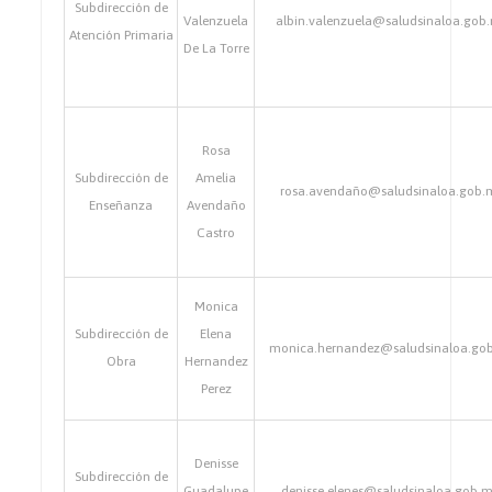
Subdirección de
Valenzuela
albin.valenzuela@saludsinaloa.gob
Atención Primaria
De La Torre
Rosa
Subdirección de
Amelia
rosa.avendaño@saludsinaloa.gob.
Enseñanza
Avendaño
Castro
Monica
Subdirección de
Elena
monica.hernandez@saludsinaloa.go
Obra
Hernandez
Perez
Denisse
Subdirección de
Guadalupe
denisse.elenes@saludsinaloa.gob.m