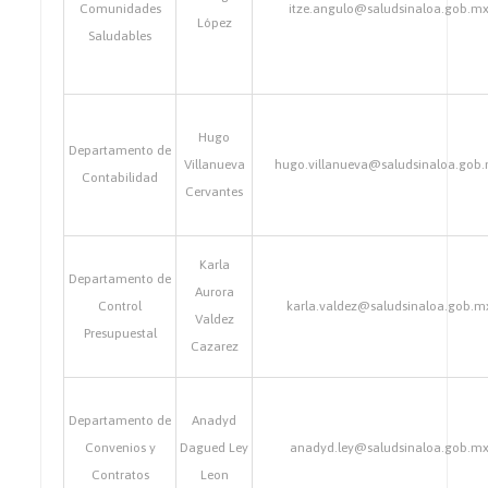
Comunidades
itze.angulo@saludsinaloa.gob.m
López
Saludables
Hugo
Departamento de
Villanueva
hugo.villanueva@saludsinaloa.gob
Contabilidad
Cervantes
Karla
Departamento de
Aurora
Control
karla.valdez@saludsinaloa.gob.m
Valdez
Presupuestal
Cazarez
Departamento de
Anadyd
Convenios y
Dagued Ley
anadyd.ley@saludsinaloa.gob.m
Contratos
Leon