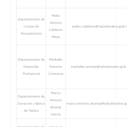
Pedro
Departamento de
Antonio
Cuotas de
pedro.calderon@saludsinaloa.gob.
Calderon
Recuperación
Meza
Departamento de
Marbella
Desarrollo
Ramirez
marbella.ramirez@saludsinaloa.gob
Profesional
Contreras
Marco
Departamento de
Antonio
Donación y Banco
marco.antonio.alvarez@saludsinaloa.
Alvarez
de Tejidos
García