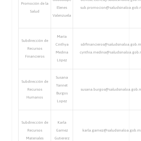
Promoción de la
Elenes
sub.promocion@saludsinaloa.gob.
Salud
Valenzuela
María
Subdirección de
Cinthya
sdrfinancieros@saludsinaloa.gob.m
Recursos
Medina
cynthia.medina@saludsinaloa.gob
Financieros
López
Susana
Subdirección de
Yannet
Recursos
susana.burgos@saludsinaloa.gob.
Burgos
Humanos
Lopez
Subdirección de
Karla
Recursos
Gamez
karla.gamez@saludsinaloa.gob.m
Materiales
Gutiererz