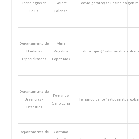
Tecnologías en
Garate
david.garate@saludsinaloa.gob.m
Salud
Polanco
Departamento de
Alma
Unidades
Angelica
alma.lopez@saludsinaloa.gob.m
Especializadas
Lopez Rios
Departamento de
Fernando
Urgencias y
fernando.cano@saludsinaloa.gob.
Cano Luna
Desastres
Departamento de
Carmina