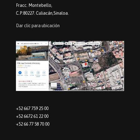
Fracc. Montebello,
C.P.80227. Culiacán,Sinaloa.
Dar clic para ubicación
+52 667 759 25 00
+52 6672 61 22 00
+52 66 77 58 70 00