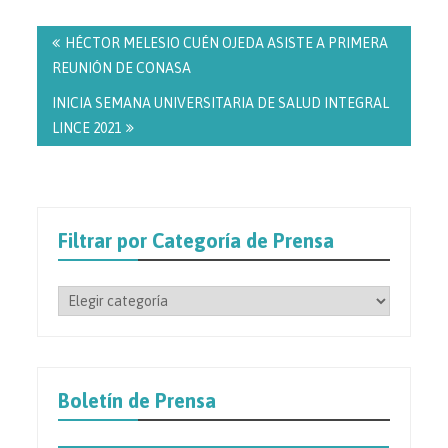
Navegación
de
HÉCTOR MELESIO CUÉN OJEDA ASISTE A PRIMERA
entradas
REUNIÓN DE CONASA
INICIA SEMANA UNIVERSITARIA DE SALUD INTEGRAL
LINCE 2021
Filtrar por Categoría de Prensa
Filtrar
por
Categoría
de
Prensa
Boletín de Prensa