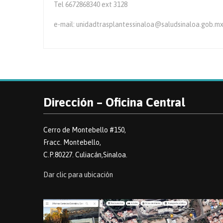
Tel 6672868340 ext 3128
e-mail: unidadtrasplantessinaloa@saludsinaloa.gob.m
Dirección – Oficina Central
Cerro de Montebello #150,
Fracc. Montebello,
C.P.80227. Culiacán,Sinaloa.
Dar clic para ubicación