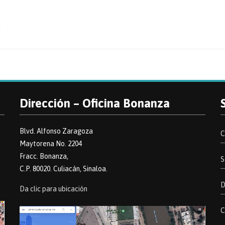
x
Dirección – Oficina Bonanza
Blvd. Alfonso Zaragoza
C
Maytorena No. 2204
Fracc. Bonanza,
S
C.P. 80020. Culiacán, Sinaloa.
D
Da clic para ubicación
C