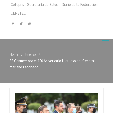
Cofepris
Secretaría de Salud
Diario de la Federación
CENETEC
Facebook
Twitter
Youtube
Home
Prensa
SS Conmemora el 120 Aniversario Luctuoso del General
Mariano Escobedo