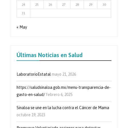
24
25
26
27
28
29
30
31
« May
Últimas Noticias en Salud
LaboratorioEstatal
mayo 21, 2026
https://saludsinaloa.gob.mx/menu-transparencia-de-
gasto-en-salud/
febrero 6, 2025
Sinaloa se une en la lucha contra el Cáncer de Mama
octubre 19, 2023
Promueve Voluntariado acciones para detectar