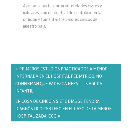
Asimismo, participaron autoridades civiles y
militares, con el objetivo de contribuir en la
difusión y fomentar los valores cívicos de
nuestro país.
Navegación
de
PRIMEROS ESTUDIOS PRACTICADOS A MENOR
entradas
INTERNADA EN EL HOSPITAL PEDIÁTRICO, NO
CONFIRMAN QUE PADEZCA HEPATITIS AGUDA
INFANTIL
EN COSA DE CINCO A SIETE DÍAS SE TENDRÁ
DIAGNÓSTICO CERTERO EN EL CASO DE LA MENOR
HOSPITALIZADA: CGG