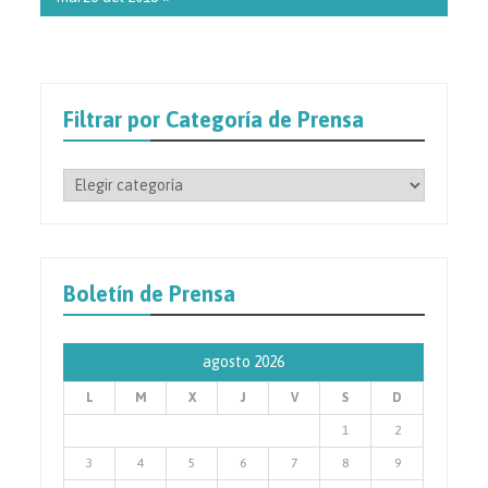
Filtrar por Categoría de Prensa
Filtrar
por
Categoría
de
Prensa
Boletín de Prensa
agosto 2026
L
M
X
J
V
S
D
1
2
3
4
5
6
7
8
9