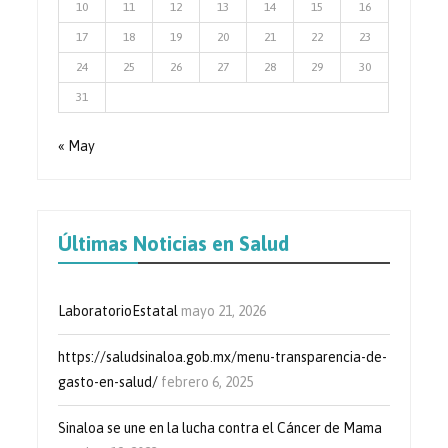
10
11
12
13
14
15
16
17
18
19
20
21
22
23
24
25
26
27
28
29
30
31
« May
Últimas Noticias en Salud
LaboratorioEstatal
mayo 21, 2026
https://saludsinaloa.gob.mx/menu-transparencia-de-
gasto-en-salud/
febrero 6, 2025
Sinaloa se une en la lucha contra el Cáncer de Mama