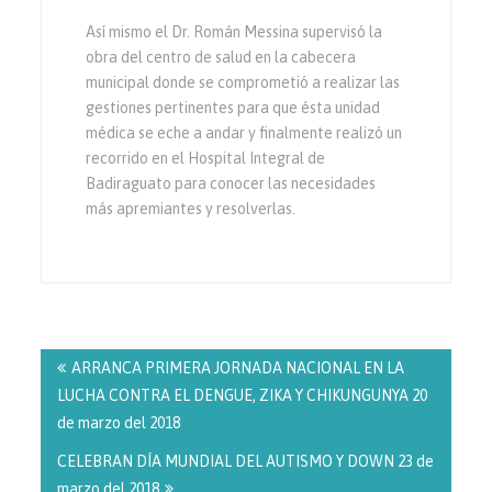
Así mismo el Dr. Román Messina supervisó la
obra del centro de salud en la cabecera
municipal donde se comprometió a realizar las
gestiones pertinentes para que ésta unidad
médica se eche a andar y finalmente realizó un
recorrido en el Hospital Integral de
Badiraguato para conocer las necesidades
más apremiantes y resolverlas.
Navegación
de
ARRANCA PRIMERA JORNADA NACIONAL EN LA
entradas
LUCHA CONTRA EL DENGUE, ZIKA Y CHIKUNGUNYA 20
de marzo del 2018
CELEBRAN DÍA MUNDIAL DEL AUTISMO Y DOWN 23 de
marzo del 2018