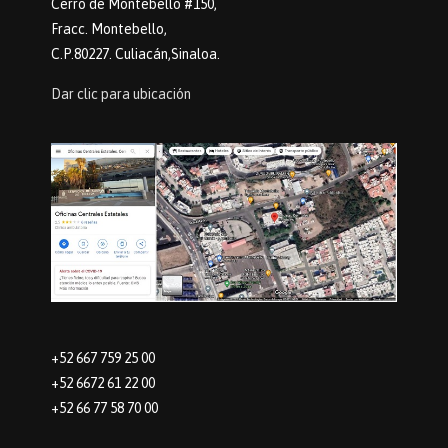
Cerro de Montebello #150,
Fracc. Montebello,
C.P.80227. Culiacán,Sinaloa.
Dar clic para ubicación
+52 667 759 25 00
+52 6672 61 22 00
+52 66 77 58 70 00