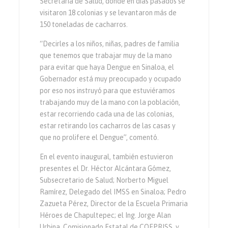
Secretaría de Salud, donde en días pasados se
visitaron 18 colonias y se levantaron más de
150 toneladas de cacharros.
“Decirles a los niños, niñas, padres de familia
que tenemos que trabajar muy de la mano
para evitar que haya Dengue en Sinaloa, el
Gobernador está muy preocupado y ocupado
por eso nos instruyó para que estuviéramos
trabajando muy de la mano con la población,
estar recorriendo cada una de las colonias,
estar retirando los cacharros de las casas y
que no prolifere el Dengue”, comentó.
En el evento inaugural, también estuvieron
presentes el Dr. Héctor Alcántara Gómez,
Subsecretario de Salud; Norberto Miguel
Ramírez, Delegado del IMSS en Sinaloa; Pedro
Zazueta Pérez, Director de la Escuela Primaria
Héroes de Chapultepec; el Ing. Jorge Alan
Urbina, Comisionado Estatal de COEPRISS, y