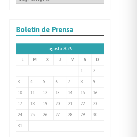
por
Categoría
de
Boletín de Prensa
Prensa
agosto 2026
L
M
X
J
V
S
D
1
2
3
4
5
6
7
8
9
10
11
12
13
14
15
16
17
18
19
20
21
22
23
24
25
26
27
28
29
30
31