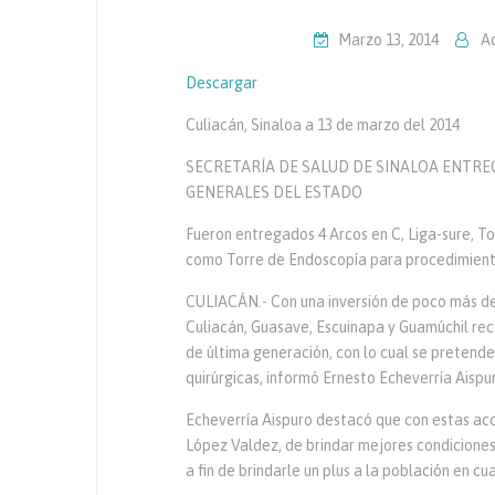
Marzo 13, 2014
A
Descargar
Culiacán, Sinaloa a 13 de marzo del 2014
SECRETARÍA DE SALUD DE SINALOA ENTRE
GENERALES DEL ESTADO
Fueron entregados 4 Arcos en C, Liga-sure, To
como Torre de Endoscopía para procedimiento
CULIACÁN.- Con una inversión de poco más de 
Culiacán, Guasave, Escuinapa y Guamúchil rec
de última generación, con lo cual se pretende 
quirúrgicas, informó Ernesto Echeverría Aispur
Echeverría Aispuro destacó que con estas ac
López Valdez, de brindar mejores condiciones
a fin de brindarle un plus a la población en c