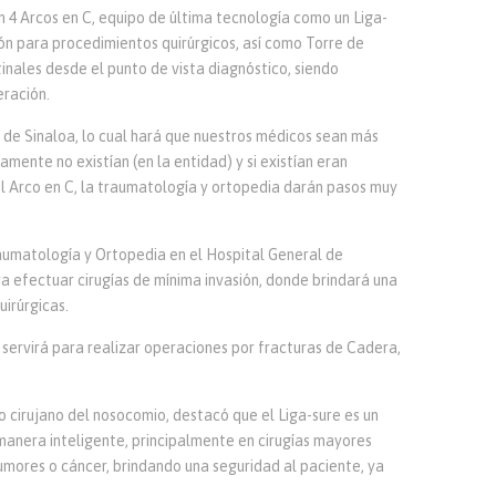
4 Arcos en C, equipo de última tecnología como un Liga-
ón para procedimientos quirúrgicos, así como Torre de
nales desde el punto de vista diagnóstico, siendo
eración.
 de Sinaloa, lo cual hará que nuestros médicos sean más
amente no existían (en la entidad) y si existían eran
l Arco en C, la traumatología y ortopedia darán pasos muy
umatología y Ortopedia en el Hospital General de
ra efectuar cirugías de mínima invasión, donde brindará una
uirúrgicas.
ervirá para realizar operaciones por fracturas de Cadera,
cirujano del nosocomio, destacó que el Liga-sure es un
 manera inteligente, principalmente en cirugías mayores
umores o cáncer, brindando una seguridad al paciente, ya