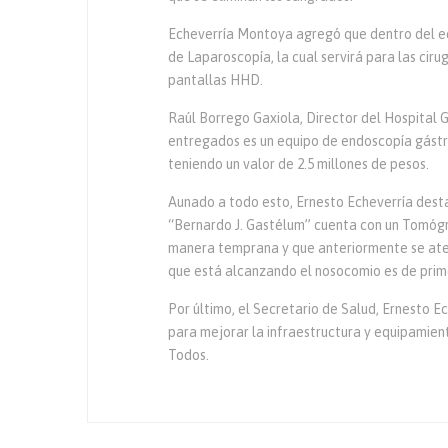
Echeverría Montoya agregó que dentro del eq
de Laparoscopía, la cual servirá para las cir
pantallas HHD.
Raúl Borrego Gaxiola, Director del Hospital 
entregados es un equipo de endoscopía gástri
teniendo un valor de 2.5 millones de pesos.
Aunado a todo esto, Ernesto Echeverría dest
“Bernardo J. Gastélum” cuenta con un Tomógr
manera temprana y que anteriormente se ate
que está alcanzando el nosocomio es de pri
Por último, el Secretario de Salud, Ernesto E
para mejorar la infraestructura y equipamient
Todos.