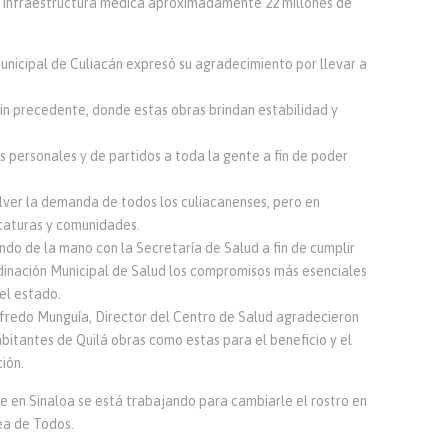
en infraestructura médica aproximadamente 22 millones de
municipal de Culiacán expresó su agradecimiento por llevar a
sin precedente, donde estas obras brindan estabilidad y
personales y de partidos a toda la gente a fin de poder
lver la demanda de todos los culiacanenses, pero en
icaturas y comunidades.
do de la mano con la Secretaría de Salud a fin de cumplir
dinación Municipal de Salud los compromisos más esenciales
del estado.
lfredo Munguía, Director del Centro de Salud agradecieron
abitantes de Quilá obras como estas para el beneficio y el
ión.
ue en Sinaloa se está trabajando para cambiarle el rostro en
ea de Todos.