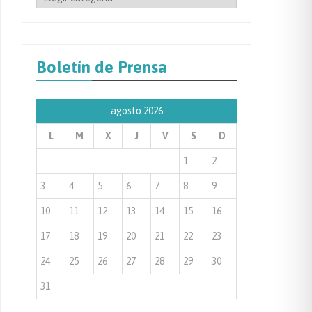
por
Categoría
de
Boletín de Prensa
Prensa
agosto 2026
L
M
X
J
V
S
D
1
2
3
4
5
6
7
8
9
10
11
12
13
14
15
16
17
18
19
20
21
22
23
24
25
26
27
28
29
30
31