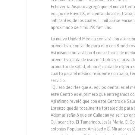
Echeverría Aispuro agregó que el nuevo Centro
equipo de Rayos X, eficientando así el trabajo
habitantes, de los cuales 11 mil 553 se encue
aproximado de 4 mil 190 familias.
La nueva Unidad Médica contará con atención
preventiva, contando para ello con 8 médicos
Así mismo contará con 4 consultorios de medic
preventiva, sala de usos múltiples y el área 
promotor de salud, almacén, sala de espera s
cuarto para el médico residente con baño, te
servicio.
“Quiero decirles que el equipo dental es el 
este Centro es el primero que entregamos con
Así mismo reveló que con este Centro de Salu
Lorenzo queda totalmente fortalecido para b
Además señaló que en Culiacán ya se hizo ent
Culiacancito, El Tamarindo, Jesús María, El C
colonias Populares; Amistad y El Mirador est