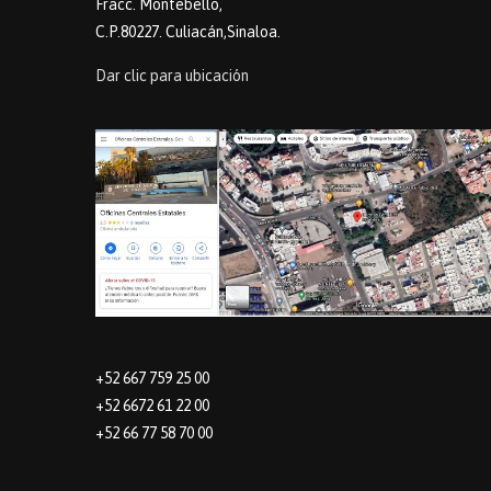
Fracc. Montebello,
C.P.80227. Culiacán,Sinaloa.
Dar clic para ubicación
+52 667 759 25 00
+52 6672 61 22 00
+52 66 77 58 70 00