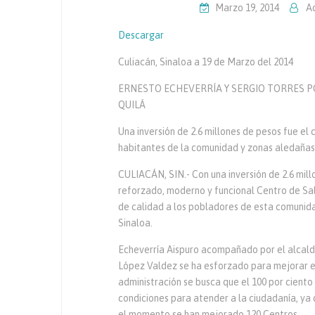
Marzo 19, 2014
A
Descargar
Culiacán, Sinaloa a 19 de Marzo del 2014
ERNESTO ECHEVERRÍA Y SERGIO TORRES 
QUILÁ
Una inversión de 2.6 millones de pesos fue el
habitantes de la comunidad y zonas aledañas
CULIACÁN, SIN.- Con una inversión de 2.6 mill
reforzado, moderno y funcional Centro de Salu
de calidad a los pobladores de esta comunidad
Sinaloa.
Echeverría Aispuro acompañado por el alcald
López Valdez se ha esforzado para mejorar el
administración se busca que el 100 por ciento
condiciones para atender a la ciudadanía, ya
el momento se han mejorado 120 Centros.