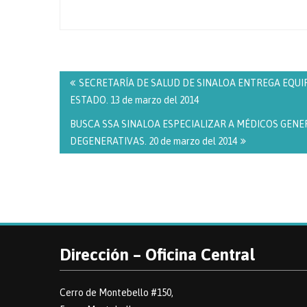
Navegación
de
SECRETARÍA DE SALUD DE SINALOA ENTREGA EQUI
entradas
ESTADO. 13 de marzo del 2014
BUSCA SSA SINALOA ESPECIALIZAR A MÉDICOS GEN
DEGENERATIVAS. 20 de marzo del 2014
Dirección – Oficina Central
Cerro de Montebello #150,