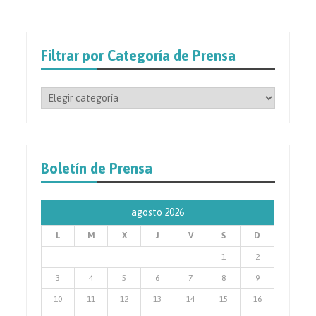
Filtrar por Categoría de Prensa
Filtrar
por
Categoría
de
Prensa
Boletín de Prensa
agosto 2026
L
M
X
J
V
S
D
1
2
3
4
5
6
7
8
9
10
11
12
13
14
15
16