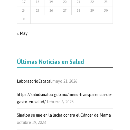
17
18
19
20
21
22
23
24
25
26
27
28
29
30
31
« May
Últimas Noticias en Salud
LaboratorioEstatal
mayo 21, 2026
https://saludsinaloa.gob.mx/menu-transparencia-de-
gasto-en-salud/
febrero 6, 2025
Sinaloa se une en la lucha contra el Cáncer de Mama
octubre 19, 2023