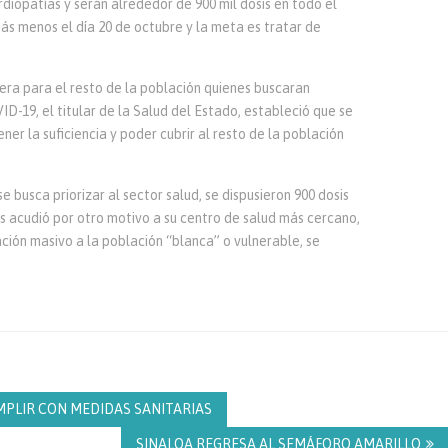
rdiopatías y serán alrededor de 900 mil dosis en todo el
s menos el día 20 de octubre y la meta es tratar de
era para el resto de la población quienes buscaran
-19, el titular de la Salud del Estado, estableció que se
r la suficiencia y poder cubrir al resto de la población
e busca priorizar al sector salud, se dispusieron 900 dosis
s acudió por otro motivo a su centro de salud más cercano,
ción masivo a la población “blanca” o vulnerable, se
MPLIR CON MEDIDAS SANITARIAS
SINALOA REGRESA AL SEMÁFORO AMARILLO