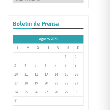
por
Categoría
de
Boletín de Prensa
Prensa
agosto 2026
L
M
X
J
V
S
D
1
2
3
4
5
6
7
8
9
10
11
12
13
14
15
16
17
18
19
20
21
22
23
24
25
26
27
28
29
30
31