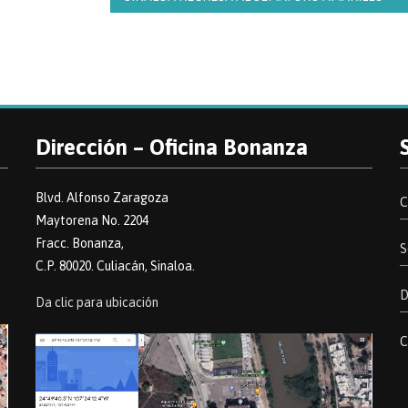
Dirección – Oficina Bonanza
Blvd. Alfonso Zaragoza
C
Maytorena No. 2204
Fracc. Bonanza,
S
C.P. 80020. Culiacán, Sinaloa.
D
Da clic para ubicación
C