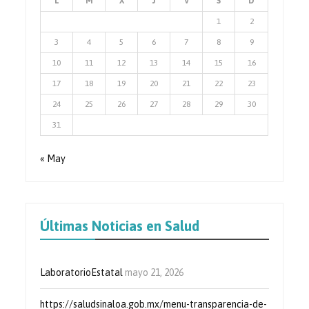
L
M
X
J
V
S
D
1
2
3
4
5
6
7
8
9
10
11
12
13
14
15
16
17
18
19
20
21
22
23
24
25
26
27
28
29
30
31
« May
Últimas Noticias en Salud
LaboratorioEstatal
mayo 21, 2026
https://saludsinaloa.gob.mx/menu-transparencia-de-