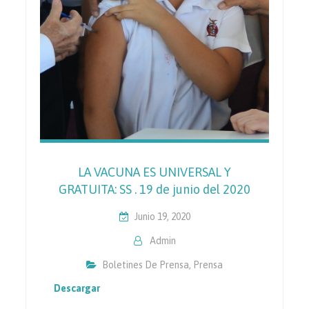
LA VACUNA ES UNIVERSAL Y
GRATUITA: SS . 19 de junio del 2020
Junio 19, 2020
Admin
Boletines De Prensa
,
Prensa
Descargar