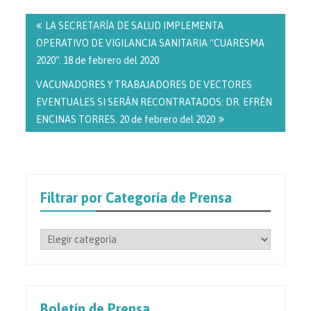
Navegación
de
LA SECRETARÍA DE SALUD IMPLEMENTA
entradas
OPERATIVO DE VIGILANCIA SANITARIA “CUARESMA
2020”. 18 de febrero del 2020
VACUNADORES Y TRABAJADORES DE VECTORES
EVENTUALES SI SERÁN RECONTRATADOS: DR. EFRÉN
ENCINAS TORRES. 20 de febrero del 2020
Filtrar por Categoría de Prensa
Filtrar
por
Categoría
de
Prensa
Boletín de Prensa