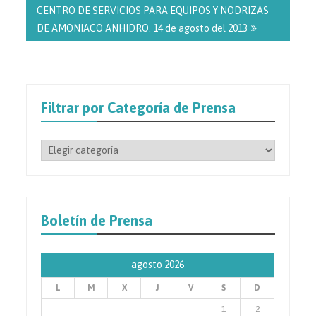
CENTRO DE SERVICIOS PARA EQUIPOS Y NODRIZAS
DE AMONIACO ANHIDRO. 14 de agosto del 2013
Filtrar por Categoría de Prensa
Filtrar
por
Categoría
de
Prensa
Boletín de Prensa
agosto 2026
L
M
X
J
V
S
D
1
2