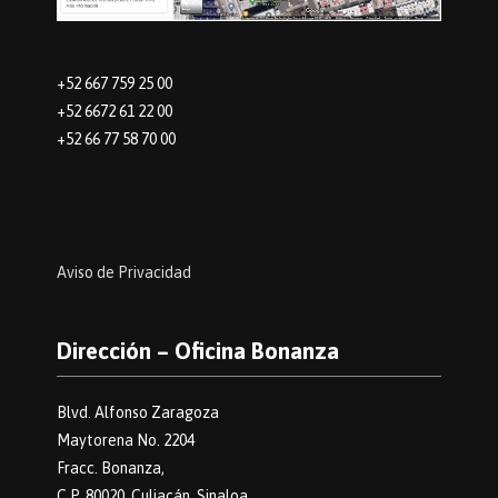
+52 667 759 25 00
+52 6672 61 22 00
+52 66 77 58 70 00
Aviso de Privacidad
Dirección – Oficina Bonanza
Blvd. Alfonso Zaragoza
Maytorena No. 2204
Fracc. Bonanza,
C.P. 80020. Culiacán, Sinaloa.