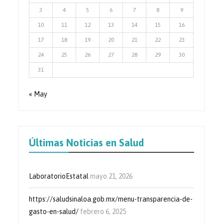
3
4
5
6
7
8
9
10
11
12
13
14
15
16
17
18
19
20
21
22
23
24
25
26
27
28
29
30
31
« May
Últimas Noticias en Salud
LaboratorioEstatal
mayo 21, 2026
https://saludsinaloa.gob.mx/menu-transparencia-de-
gasto-en-salud/
febrero 6, 2025