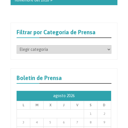
Filtrar por Categoría de Prensa
Filtrar
por
Categoría
de
Prensa
Boletín de Prensa
agosto 2026
L
M
X
J
V
S
D
1
2
3
4
5
6
7
8
9