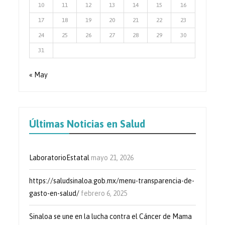
10
11
12
13
14
15
16
17
18
19
20
21
22
23
24
25
26
27
28
29
30
31
« May
Últimas Noticias en Salud
LaboratorioEstatal
mayo 21, 2026
https://saludsinaloa.gob.mx/menu-transparencia-de-
gasto-en-salud/
febrero 6, 2025
Sinaloa se une en la lucha contra el Cáncer de Mama