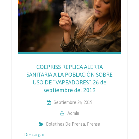
COEPRISS REPLICA ALERTA
SANITARIA A LA POBLACIÓN SOBRE
USO DE “VAPEADORES”. 26 de
septiembre del 2019
Septiembre 26, 2019
Admin
Boletines De Prensa
,
Prensa
Descargar