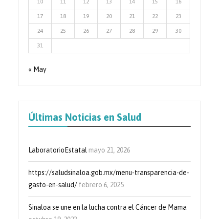
10
11
12
13
14
15
16
17
18
19
20
21
22
23
24
25
26
27
28
29
30
31
« May
Últimas Noticias en Salud
LaboratorioEstatal
mayo 21, 2026
https://saludsinaloa.gob.mx/menu-transparencia-de-
gasto-en-salud/
febrero 6, 2025
Sinaloa se une en la lucha contra el Cáncer de Mama