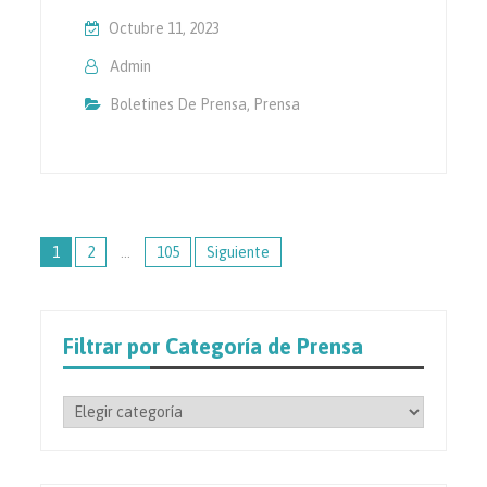
Octubre 11, 2023
Admin
Boletines De Prensa
,
Prensa
Paginación
1
2
…
105
Siguiente
de
entradas
Filtrar por Categoría de Prensa
Filtrar
por
Categoría