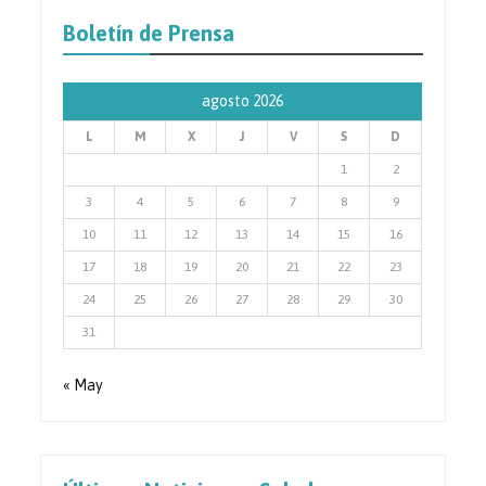
de
Prensa
Boletín de Prensa
agosto 2026
L
M
X
J
V
S
D
1
2
3
4
5
6
7
8
9
10
11
12
13
14
15
16
17
18
19
20
21
22
23
24
25
26
27
28
29
30
31
« May