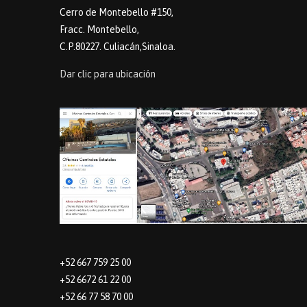
Cerro de Montebello #150,
Fracc. Montebello,
C.P.80227. Culiacán,Sinaloa.
Dar clic para ubicación
+52 667 759 25 00
+52 6672 61 22 00
+52 66 77 58 70 00