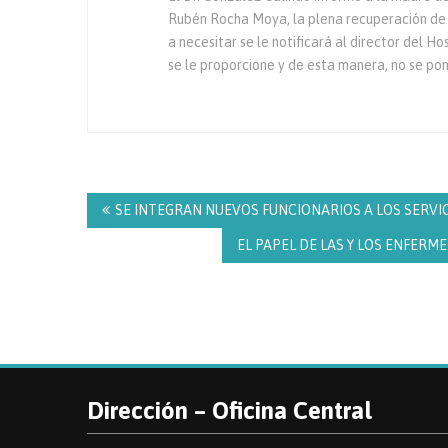
Rubén Rocha Moya, la plena recuperación de l
a necesitar se le notificará al director del Ho
se le proporcione y de esta manera, no se pon
Navegación
de
SE INTEGRAN NUEVOS FUNCIONARIOS A LOS SERVIC
entradas
EL PAPEL DE LAS Y LOS ENFERM
Dirección – Oficina Central