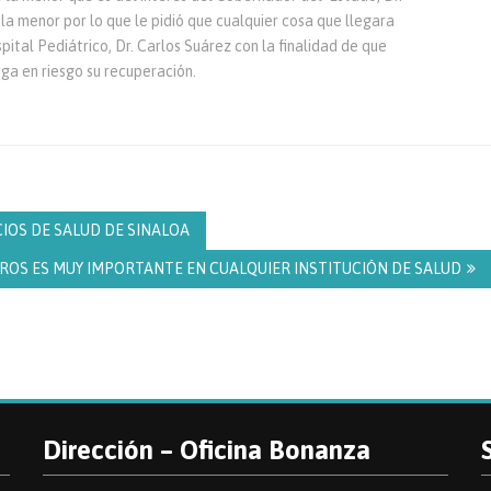
a menor por lo que le pidió que cualquier cosa que llegara
spital Pediátrico, Dr. Carlos Suárez con la finalidad de que
ga en riesgo su recuperación.
IOS DE SALUD DE SINALOA
EROS ES MUY IMPORTANTE EN CUALQUIER INSTITUCIÓN DE SALUD
Dirección – Oficina Bonanza