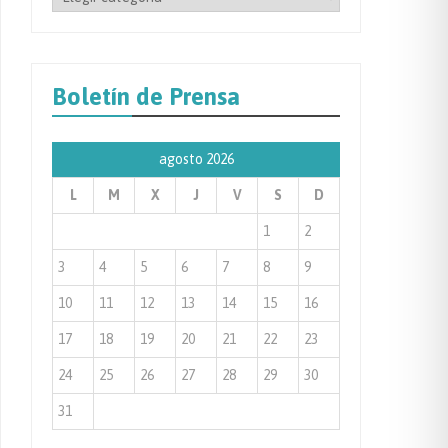
por
Categoría
de
Boletín de Prensa
Prensa
agosto 2026
L
M
X
J
V
S
D
1
2
3
4
5
6
7
8
9
10
11
12
13
14
15
16
17
18
19
20
21
22
23
24
25
26
27
28
29
30
31