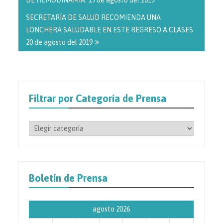
DE HEMODINAMIA. 19 de agosto del 2019
SECRETARÍA DE SALUD RECOMIENDA UNA
LONCHERA SALUDABLE EN ESTE REGRESO A CLASES.
20 de agosto del 2019
Filtrar por Categoría de Prensa
Filtrar
por
Categoría
de
Prensa
Boletín de Prensa
agosto 2026