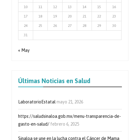
10
11
12
13
14
15
16
17
18
19
20
21
22
23
24
25
26
27
28
29
30
31
« May
Últimas Noticias en Salud
LaboratorioEstatal
mayo 21, 2026
https://saludsinaloa.gob.mx/menu-transparencia-de-
gasto-en-salud/
febrero 6, 2025
Sinaloa se une en la lucha contra el Cáncer de Mama