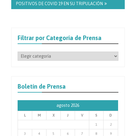
POSITIVOS DE COVID 19 EN SU TRIPULACIÓN
Filtrar por Categoría de Prensa
Filtrar
por
Categoría
de
Prensa
Boletín de Prensa
agosto 2026
L
M
X
J
V
S
D
1
2
3
4
5
6
7
8
9