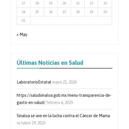
17
18
19
20
21
22
23
24
25
26
27
28
29
30
31
« May
Últimas Noticias en Salud
LaboratorioEstatal
mayo 21, 2026
https://saludsinaloa.gob.mx/menu-transparencia-de-
gasto-en-salud/
febrero 6, 2025
Sinaloa se une en la lucha contra el Cáncer de Mama
octubre 19, 2023