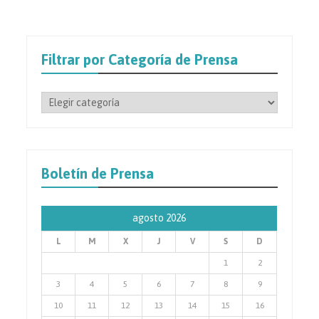
Filtrar por Categoría de Prensa
Filtrar
por
Categoría
de
Prensa
Boletín de Prensa
agosto 2026
L
M
X
J
V
S
D
1
2
3
4
5
6
7
8
9
10
11
12
13
14
15
16