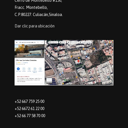
Cerro de Montebello #150,
Fracc. Montebello,
C.P.80227. Culiacán,Sinaloa.
Dar clic para ubicación
+52 667 759 25 00
+52 6672 61 22 00
+52 66 77 58 70 00