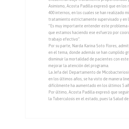
Asimismo, Acosta Padilla expresó que en los r
400 internos, en los cuales se han realizado 
tratamiento estrictamente supervisado y en l
“Es muy importante entender este problema d
que estamos haciendo ese esfuerzo por coordi
trabajo efectivo”.
Por su parte, Narda Karina Soto Flores, admi
en el tema, donde además se han cumplido g
disminuir la mortalidad de pacientes con est
mejorar la atención del programa.
La Jefa del Departamento de Micobacteriosis
en los últimos años, se ha visto de manera line
difícilmente ha aumentado en los últimos 5 añ
Por último, Acosta Padilla expresó que seguir
la Tuberculosis en el estado, pues la Salud d