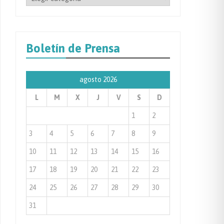
por
Categoría
de
Boletín de Prensa
Prensa
agosto 2026
L
M
X
J
V
S
D
1
2
3
4
5
6
7
8
9
10
11
12
13
14
15
16
17
18
19
20
21
22
23
24
25
26
27
28
29
30
31