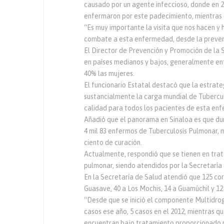
causado por un agente infeccioso, donde en 2
enfermaron por este padecimiento, mientras q
“Es muy importante la visita que nos hacen y
combate a esta enfermedad, desde la prevenc
El Director de Prevención y Promoción de la 
en países medianos y bajos, generalmente entr
40% las mujeres.
El funcionario Estatal destacó que la estra
sustancialmente la carga mundial de Tubercul
calidad para todos los pacientes de esta en
Añadió que el panorama en Sinaloa es que dur
4 mil 83 enfermos de Tuberculosis Pulmonar, 
ciento de curación.
Actualmente, respondió que se tienen en trat
pulmonar, siendo atendidos por la Secretaría 
En la Secretaría de Salud atendió que 125 cor
Guasave, 40 a Los Mochis, 14 a Guamúchil y 12
“Desde que se inició el componente Multidrog
casos ese año, 5 casos en el 2012, mientras qu
encuentran bajo tratamiento proporcionado 