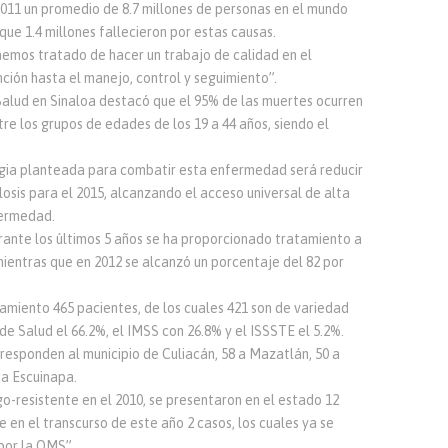
011 un promedio de 8.7 millones de personas en el mundo
ue 1.4 millones fallecieron por estas causas.
 hemos tratado de hacer un trabajo de calidad en el
ión hasta el manejo, control y seguimiento”.
Salud en Sinaloa destacó que el 95% de las muertes ocurren
e los grupos de edades de los 19 a 44 años, siendo el
tegia planteada para combatir esta enfermedad será reducir
osis para el 2015, alcanzando el acceso universal de alta
fermedad.
ante los últimos 5 años se ha proporcionado tratamiento a
mientras que en 2012 se alcanzó un porcentaje del 82 por
amiento 465 pacientes, de los cuales 421 son de variedad
de Salud el 66.2%, el IMSS con 26.8% y el ISSSTE el 5.2%.
responden al municipio de Culiacán, 58 a Mazatlán, 50 a
 a Escuinapa.
o-resistente en el 2010, se presentaron en el estado 12
e en el transcurso de este año 2 casos, los cuales ya se
por la OMS”.