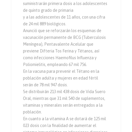
suministrarán primera dosis a los adolescentes
de quinto grado de primaria
y a las adolescentes de 11 años, con una cifra
de 24 mil 889 biológicos.
Anunció que se reforzarán los esquemas de
vacunación permanente de BCG (Tuberculosis
Meníngea), Pentavalente Acelular que
previene Difteria Tos Ferina y Tétanos, así
como infecciones Haemofilus Influenza y
Poliomielitis, empleando 67 mil 756.
En la vacuna para prevenir el Tétano en la
población adulta y mujeres en edad fértil
serán de 78 mil 947 dosis.
Se distribuirán 213 mil 438 dosis de Vida Suero
Oral, mientras que 31 mil 540 de suplementos,
vitaminas y minerales serán entregados a la
población.
En cuanto a la vitamina A se dotará de 125 mil
023 dosis con la finalidad de aumentar el