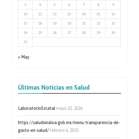
3
4
5
6
7
8
9
10
11
12
13
14
15
16
17
18
19
20
21
22
23
24
25
26
27
28
29
30
31
« May
Últimas Noticias en Salud
LaboratorioEstatal
mayo 21, 2026
https://saludsinaloa.gob.mx/menu-transparencia-de-
gasto-en-salud/
febrero 6, 2025