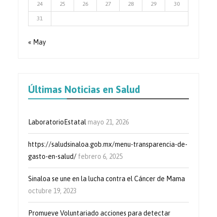
24
25
26
27
28
29
30
31
« May
Últimas Noticias en Salud
LaboratorioEstatal
mayo 21, 2026
https://saludsinaloa.gob.mx/menu-transparencia-de-
gasto-en-salud/
febrero 6, 2025
Sinaloa se une en la lucha contra el Cáncer de Mama
octubre 19, 2023
Promueve Voluntariado acciones para detectar