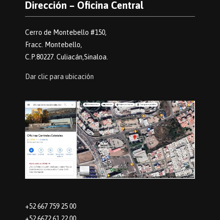
Dirección – Oficina Central
Cerro de Montebello #150,
Fracc. Montebello,
C.P.80227. Culiacán,Sinaloa.
Dar clic para ubicación
+52 667 759 25 00
+52 6672 61 22 00