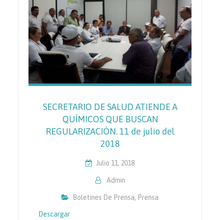
SECRETARIO DE SALUD ATIENDE A
QUÍMICOS QUE BUSCAN
REGULARIZACIÓN. 11 de julio del
2018
Julio 11, 2018
Admin
Boletines De Prensa
,
Prensa
Descargar