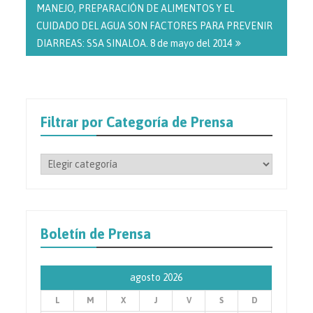
MANEJO, PREPARACIÓN DE ALIMENTOS Y EL
CUIDADO DEL AGUA SON FACTORES PARA PREVENIR
DIARREAS: SSA SINALOA. 8 de mayo del 2014
Filtrar por Categoría de Prensa
Filtrar
por
Categoría
de
Prensa
Boletín de Prensa
agosto 2026
L
M
X
J
V
S
D