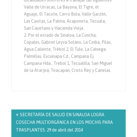
localidades limítrofes a trabajar las siguientes:
Valle de Urracas, La Bayona, El Tigre, el
Aguaje, El Tacote, Cerro Bola, Valle Garzón,
Las Casitas, La Palma, Acaponeta, Tecuala,
San Cayetano y Hacienda Vieja.
2. Por el estado de Sinaloa, La Concha,
Copales, Gabriel Leyva Solano, La Ceiba, Pilas,
Agua Caliente, Trébol 2, El Tule, La Ciénega
Palmillas, Escuinapa Cd., Campana Ej.
Campana Hda., Trebol 1, Tecualilla, San Miguel
de la Atarjea, Teacapan, Cristo Rey y Canelas.
Navegación
de
SECRETARÍA DE SALUD EN SINALOA LOGRA
entradas
COSECHA MULTIORGÁNICA EN LOS MOCHIS PARA
TRASPLANTES. 29 de abril del 2014