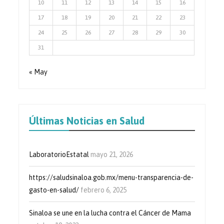
10
11
12
13
14
15
16
17
18
19
20
21
22
23
24
25
26
27
28
29
30
31
« May
Últimas Noticias en Salud
LaboratorioEstatal
mayo 21, 2026
https://saludsinaloa.gob.mx/menu-transparencia-de-
gasto-en-salud/
febrero 6, 2025
Sinaloa se une en la lucha contra el Cáncer de Mama