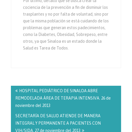
Por último, detalló que se busca crear la
cociencia de la prevención a fin de disminuir los
trasplantes y no por falta de voluntad, sino por
que la misma población se está cuidando de los
problemas que generan estos padecimientos,
como la Diabetes, Obesidad, Sobrepeso, entre
otros, ya que Sinaloa es un estado donde la
Salud es Tarea de Todos.
Navegación
de
HOSPITAL PEDIÁTRICO DE SINALOA ABRE
entradas
REMODELADA ÁREA DE TERAPIA INTENSIVA. 26 de
noviembre del 2013
SECRETARÍA DE SALUD ATIENDE DE MANERA
INTEGRAL Y PERMANENTE A PACIENTES CON
VIH/SIDA. 27 de noviembre del 2013