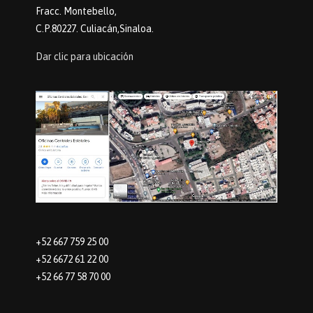
Fracc. Montebello,
C.P.80227. Culiacán,Sinaloa.
Dar clic para ubicación
+52 667 759 25 00
+52 6672 61 22 00
+52 66 77 58 70 00