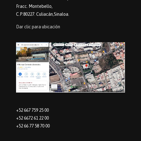
Fracc. Montebello,
C.P.80227. Culiacán,Sinaloa.
Dar clic para ubicación
+52 667 759 25 00
+52 6672 61 22 00
+52 66 77 58 70 00