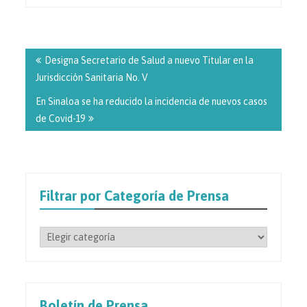
Navegación
de
Designa Secretario de Salud a nuevo Titular en la
entradas
Jurisdicción Sanitaria No. V
En Sinaloa se ha reducido la incidencia de nuevos casos
de Covid-19
Filtrar por Categoría de Prensa
Filtrar
por
Categoría
de
Prensa
Boletín de Prensa