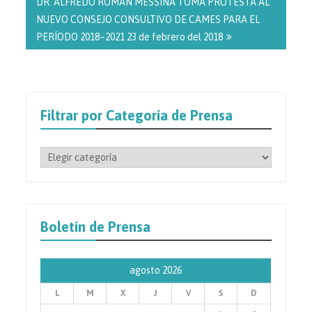
DR. ALFREDO ROMÁN MESSINA TOMA PROTESTA AL
NUEVO CONSEJO CONSULTIVO DE CAMES PARA EL
PERÍODO 2018–2021 23 de febrero del 2018
Filtrar por Categoría de Prensa
Filtrar
por
Categoría
de
Prensa
Boletín de Prensa
agosto 2026
L
M
X
J
V
S
D