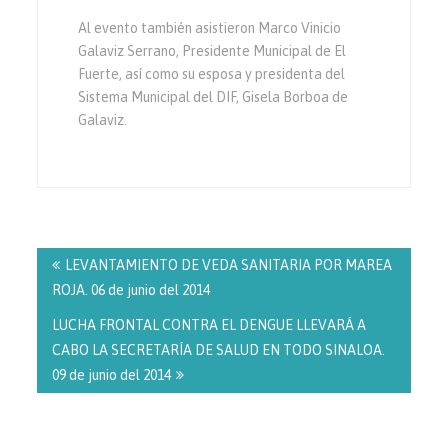
Al evento también asistieron Marco Vinicio
Galaviz Serrano, Presidente Municipal de El
Fuerte, así como su esposa y presidenta del
Sistema Municipal del DIF, Gisela Borboa de
Galaviz.
Navegación
de
LEVANTAMIENTO DE VEDA SANITARIA POR MAREA
entradas
ROJA. 06 de junio del 2014
LUCHA FRONTAL CONTRA EL DENGUE LLEVARÁ A
CABO LA SECRETARÍA DE SALUD EN TODO SINALOA.
09 de junio del 2014