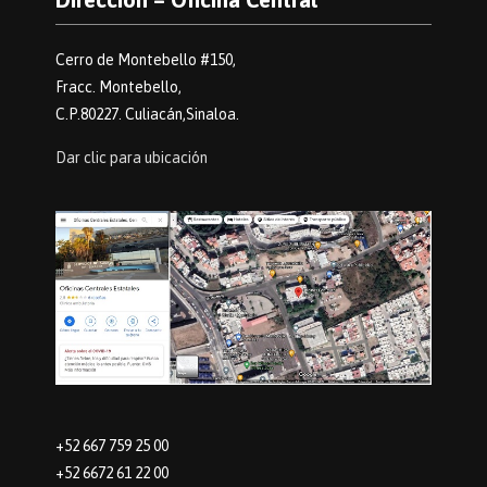
Cerro de Montebello #150,
Fracc. Montebello,
C.P.80227. Culiacán,Sinaloa.
Dar clic para ubicación
+52 667 759 25 00
+52 6672 61 22 00