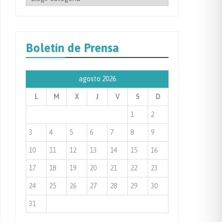
por
Categoría
de
Boletín de Prensa
Prensa
agosto 2026
L
M
X
J
V
S
D
1
2
3
4
5
6
7
8
9
10
11
12
13
14
15
16
17
18
19
20
21
22
23
24
25
26
27
28
29
30
31