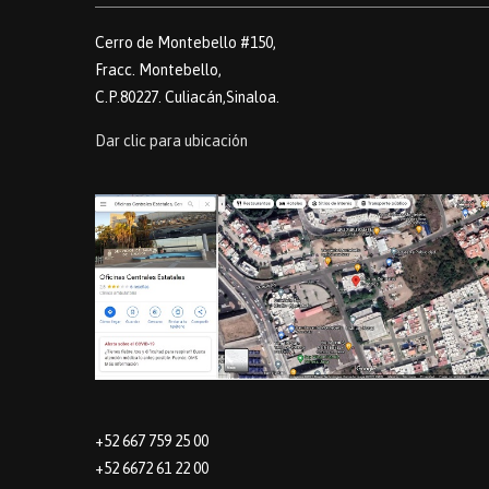
Cerro de Montebello #150,
Fracc. Montebello,
C.P.80227. Culiacán,Sinaloa.
Dar clic para ubicación
+52 667 759 25 00
+52 6672 61 22 00