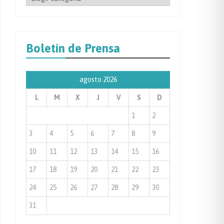
por
Categoría
de
Boletín de Prensa
Prensa
agosto 2026
L
M
X
J
V
S
D
1
2
3
4
5
6
7
8
9
10
11
12
13
14
15
16
17
18
19
20
21
22
23
24
25
26
27
28
29
30
31