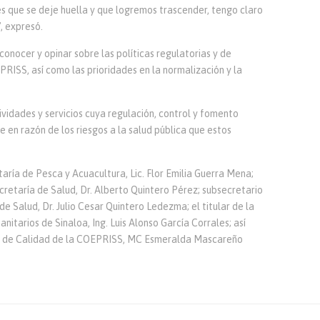
es que se deje huella y que logremos trascender, tengo claro
, expresó.
conocer y opinar sobre las políticas regulatorias y de
ISS, así como las prioridades en la normalización y la
ividades y servicios cuya regulación, control y fomento
e en razón de los riesgos a la salud pública que estos
taría de Pesca y Acuacultura, Lic. Flor Emilia Guerra Mena;
cretaría de Salud, Dr. Alberto Quintero Pérez; subsecretario
de Salud, Dr. Julio Cesar Quintero Ledezma; el titular de la
itarios de Sinaloa, Ing. Luis Alonso García Corrales; así
n de Calidad de la COEPRISS, MC Esmeralda Mascareño