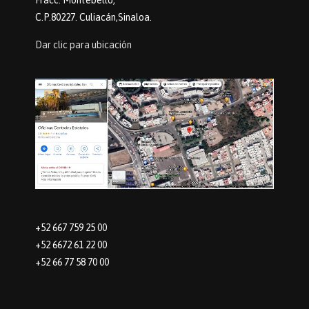
Fracc. Montebello,
C.P.80227. Culiacán,Sinaloa.
Dar clic para ubicación
+52 667 759 25 00
+52 6672 61 22 00
+52 66 77 58 70 00