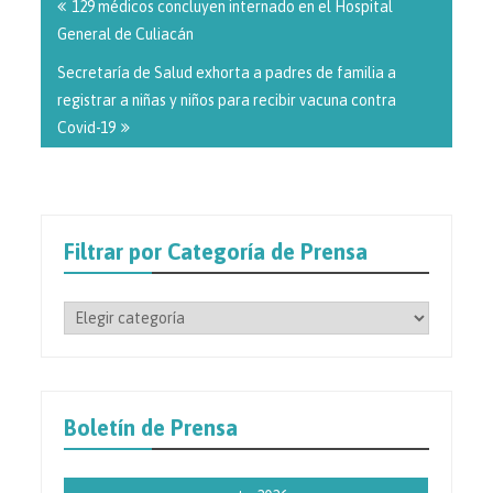
de
129 médicos concluyen internado en el Hospital
entradas
General de Culiacán
Secretaría de Salud exhorta a padres de familia a
registrar a niñas y niños para recibir vacuna contra
Covid-19
Filtrar por Categoría de Prensa
Filtrar
por
Categoría
de
Prensa
Boletín de Prensa