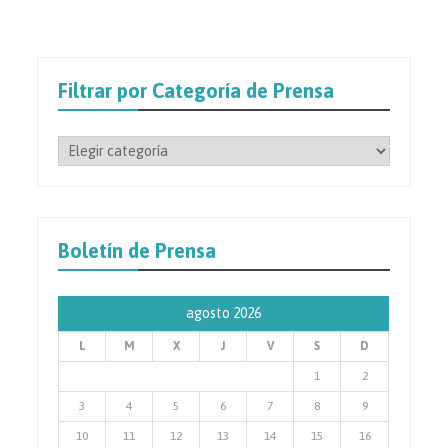
Filtrar por Categoría de Prensa
Filtrar
por
Categoría
de
Prensa
Boletín de Prensa
agosto 2026
L
M
X
J
V
S
D
1
2
3
4
5
6
7
8
9
10
11
12
13
14
15
16