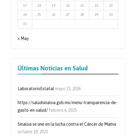
17
18
19
20
21
22
23
24
25
26
27
28
29
30
31
« May
Últimas Noticias en Salud
LaboratorioEstatal
mayo 21, 2026
https://saludsinaloa.gob.mx/menu-transparencia-de-
gasto-en-salud/
febrero 6, 2025
Sinaloa se une en la lucha contra el Cáncer de Mama
octubre 19, 2023