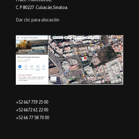
C.P.80227. Culiacán,Sinaloa.
Dar clic para ubicación
+52 667 759 25 00
+52 6672 61 22 00
+52 66 77 58 70 00