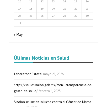
10
11
12
13
14
15
16
17
18
19
20
21
22
23
24
25
26
27
28
29
30
31
« May
Últimas Noticias en Salud
LaboratorioEstatal
mayo 21, 2026
https://saludsinaloa.gob.mx/menu-transparencia-de-
gasto-en-salud/
febrero 6, 2025
Sinaloa se une en la lucha contra el Cáncer de Mama