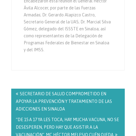
Encabezaron está reunión el General Héctor
Ávila Alcocer, por parte de las Fuerzas
Armadas; Dr. Gerardo Alapizco Castro,
Secretario General de la UAS; Dr. Marcial Silva
Gómez, delegado del ISSSTE en Sinaloa; así
como representantes de la Delegación de
Programas Federales de Bienestar en Sinaloa
y del IMSS.
Navegación
de
SECRETARIO DE SALUD COMPROMETIDO EN
entradas
APOYAR LA PREVENCIÓN Y TRATAMIENTO DE LAS
ADICCIONES EN SINALOA
“DE 15 A 17 YA LES TOCA, HAY MUCHA VACUNA, NO SE
DESESPEREN, PERO HAY QUE ASISTIR A LA
VACUNACIÓN”, MC HÉCTOR MELESIO CUÉN OJEDA