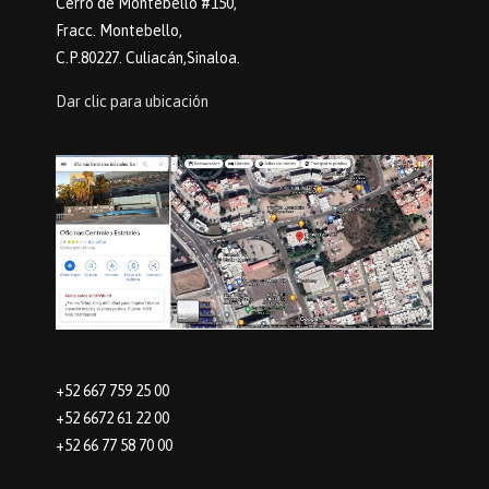
Cerro de Montebello #150,
Fracc. Montebello,
C.P.80227. Culiacán,Sinaloa.
Dar clic para ubicación
+52 667 759 25 00
+52 6672 61 22 00
+52 66 77 58 70 00