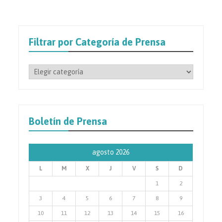
Filtrar por Categoría de Prensa
Filtrar
por
Categoría
de
Prensa
Boletín de Prensa
agosto 2026
L
M
X
J
V
S
D
1
2
3
4
5
6
7
8
9
10
11
12
13
14
15
16