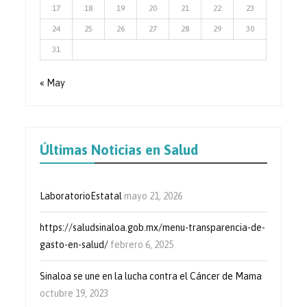
17
18
19
20
21
22
23
24
25
26
27
28
29
30
31
« May
Últimas Noticias en Salud
LaboratorioEstatal
mayo 21, 2026
https://saludsinaloa.gob.mx/menu-transparencia-de-
gasto-en-salud/
febrero 6, 2025
Sinaloa se une en la lucha contra el Cáncer de Mama
octubre 19, 2023