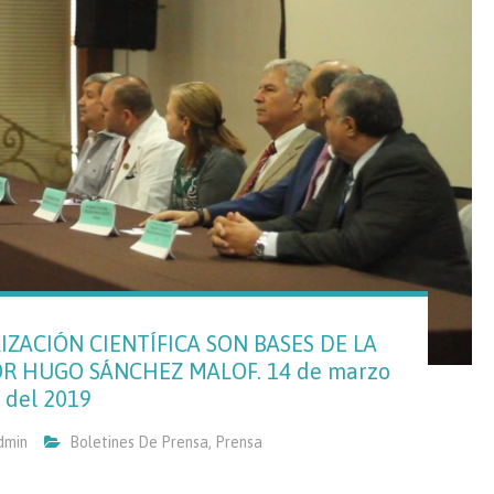
IZACIÓN CIENTÍFICA SON BASES DE LA
OR HUGO SÁNCHEZ MALOF. 14 de marzo
del 2019
dmin
Boletines De Prensa
,
Prensa