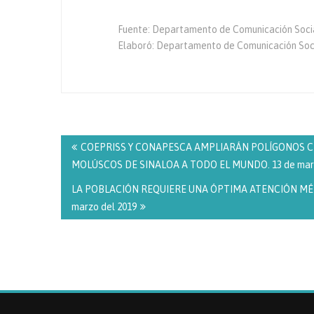
Fuente: Departamento de Comunicación Socia
Elaboró: Departamento de Comunicación S
Navegación
de
COEPRISS Y CONAPESCA AMPLIARÁN POLÍGONOS C
entradas
MOLÚSCOS DE SINALOA A TODO EL MUNDO. 13 de marz
LA POBLACIÓN REQUIERE UNA ÓPTIMA ATENCIÓN MÉDI
marzo del 2019