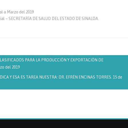
l a Marzo del 2019
ocial – SECRETARÍA DE SALUD DEL ESTADO DE SINALOA.
LASIFICADOS PARA LA PRODUCCIÓN Y EXPORTACIÓN DE
o del 2019
CA Y ESA ES TAREA NUESTRA: DR. EFRÉN ENCINAS TORRES. 15 de