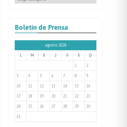
por
Categoría
de
Boletín de Prensa
Prensa
agosto 2026
L
M
X
J
V
S
D
1
2
3
4
5
6
7
8
9
10
11
12
13
14
15
16
17
18
19
20
21
22
23
24
25
26
27
28
29
30
31