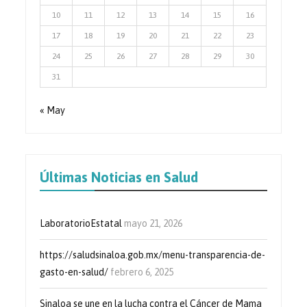
10
11
12
13
14
15
16
17
18
19
20
21
22
23
24
25
26
27
28
29
30
31
« May
Últimas Noticias en Salud
LaboratorioEstatal
mayo 21, 2026
https://saludsinaloa.gob.mx/menu-transparencia-de-
gasto-en-salud/
febrero 6, 2025
Sinaloa se une en la lucha contra el Cáncer de Mama