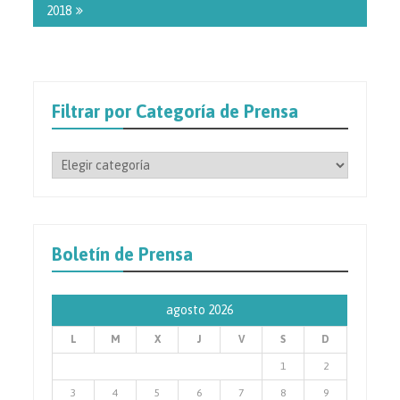
2018
Filtrar por Categoría de Prensa
Filtrar
por
Categoría
de
Prensa
Boletín de Prensa
agosto 2026
L
M
X
J
V
S
D
1
2
3
4
5
6
7
8
9