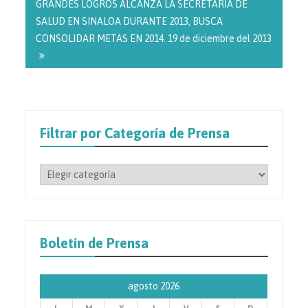
GRANDES LOGROS ALCANZA LA SECRETARÍA DE
SALUD EN SINALOA DURANTE 2013, BUSCA
CONSOLIDAR METAS EN 2014. 19 de diciembre del 2013
Filtrar por Categoría de Prensa
Filtrar
por
Categoría
de
Prensa
Boletín de Prensa
agosto 2026