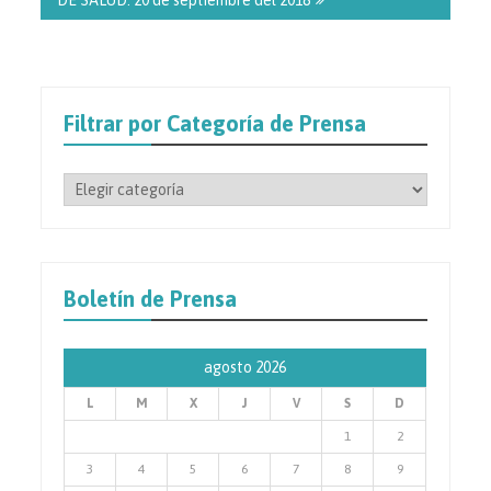
Filtrar por Categoría de Prensa
Filtrar
por
Categoría
de
Prensa
Boletín de Prensa
agosto 2026
L
M
X
J
V
S
D
1
2
3
4
5
6
7
8
9