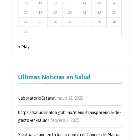
10
11
12
13
14
15
16
17
18
19
20
21
22
23
24
25
26
27
28
29
30
31
« May
Últimas Noticias en Salud
LaboratorioEstatal
mayo 21, 2026
https://saludsinaloa.gob.mx/menu-transparencia-de-
gasto-en-salud/
febrero 6, 2025
Sinaloa se une en la lucha contra el Cáncer de Mama