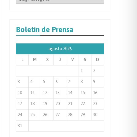
por
Categoría
de
Boletín de Prensa
Prensa
agosto 2026
L
M
X
J
V
S
D
1
2
3
4
5
6
7
8
9
10
11
12
13
14
15
16
17
18
19
20
21
22
23
24
25
26
27
28
29
30
31