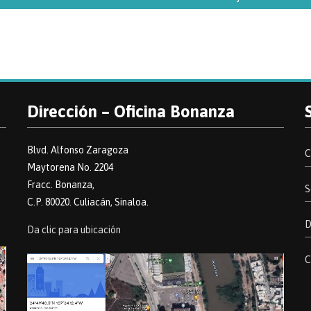
Dirección – Oficina Bonanza
Blvd. Alfonso Zaragoza
C
Maytorena No. 2204
Fracc. Bonanza,
S
C.P. 80020. Culiacán, Sinaloa.
D
Da clic para ubicación
C