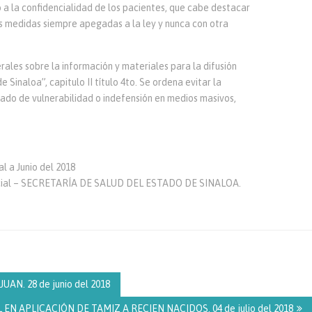
a la confidencialidad de los pacientes, que cabe destacar
s medidas siempre apegadas a la ley y nunca con otra
ales sobre la información y materiales para la difusión
 Sinaloa”, capitulo II título 4to. Se ordena evitar la
ado de vulnerabilidad o indefensión en medios masivos,
 a Junio del 2018
ocial – SECRETARÍA DE SALUD DEL ESTADO DE SINALOA.
N. 28 de junio del 2018
EN APLICACIÓN DE TAMIZ A RECIEN NACIDOS. 04 de julio del 2018