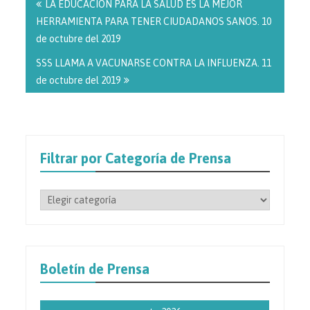
de
LA EDUCACIÓN PARA LA SALUD ES LA MEJOR
entradas
HERRAMIENTA PARA TENER CIUDADANOS SANOS. 10
de octubre del 2019
SSS LLAMA A VACUNARSE CONTRA LA INFLUENZA. 11
de octubre del 2019
Filtrar por Categoría de Prensa
Filtrar
por
Categoría
de
Prensa
Boletín de Prensa